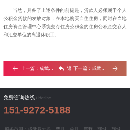
当然，具备了上述条件的前提是，贷款人必须属于个人
公积金贷款的发放对象：在本地购买自住住房，同时在当地
住房资金管理中心系统交存住房公积金的住房公积金交存人
和汇交单位的离退休职工。
上一篇：
成武住房公积金的提取条件、材料及流程有哪些？ ...‌
返
下一篇：
成武公积金贷款条件、贷款额度以及注意事项有哪些？ ...‌
回列表
免费咨询热线
/ Hotline
151-9272-5188
服务范围：成武及
牡丹
、
曹县
、
单县
、
巨野
、
郓城
、
鄄城
、