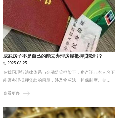
成武房子不是自己的能去办理房屋抵押贷款吗？
2025-03-25
在我国现行法律体系与金融监管框架下，房产证非本人名下
能否办理抵押贷款的问题，涉及物权法、担保制度、金融合
规及风险防控等多重维度。本文从制度基础、政策约束、操
查看更多
作实务、风险识别四个层面展开深度解析，力求为读者呈现
一幅兼具专业性与实用性的全景图。一、制度基础：物权归
属与抵押权的法律边界《民法典》第394条明 ...