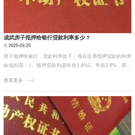
成武房子抵押给银行贷款利率多少 ?
2025-03-25
房子抵押给银行，贷款利率如下：现在住房抵押贷款的利率
由低到高：1、抵押贷款利息年化1.8%2、年化2.8%，房本
公司半年，10年先息后本3、房龄不限制，入股3个月，年化
查看更多
2.95%，100万月还款24584、不上个人征信，不看负债，年
化3%，最长10年，持股3个月可以通过抵押转贷。前提是利
息合适。你的条件符合银行要求。银行抵押贷款房 ...