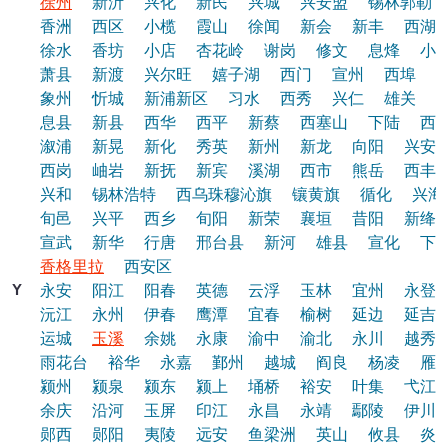
徐州
新沂
兴化
新民
兴城
兴安盟
锡林郭勒
香洲
西区
小榄
霞山
徐闻
新会
新丰
西湖
徐水
香坊
小店
杏花岭
谢岗
修文
息烽
小
萧县
新渡
兴尔旺
嬉子湖
西门
宣州
西埠
象州
忻城
新浦新区
习水
西秀
兴仁
雄关
息县
新县
西华
西平
新蔡
西塞山
下陆
西
溆浦
新晃
新化
秀英
新州
新龙
向阳
兴安
西岗
岫岩
新抚
新宾
溪湖
西市
熊岳
西丰
兴和
锡林浩特
西乌珠穆沁旗
镶黄旗
循化
兴海
旬邑
兴平
西乡
旬阳
新荣
襄垣
昔阳
新绛
宣武
新华
行唐
邢台县
新河
雄县
宣化
下
香格里拉
西安区
Y
永安
阳江
阳春
英德
云浮
玉林
宜州
永登
沅江
永州
伊春
鹰潭
宜春
榆树
延边
延吉
运城
玉溪
余姚
永康
渝中
渝北
永川
越秀
雨花台
裕华
永嘉
鄞州
越城
阎良
杨凌
雁
颍州
颍泉
颍东
颍上
埇桥
裕安
叶集
弋江
余庆
沿河
玉屏
印江
永昌
永靖
鄢陵
伊川
郧西
郧阳
夷陵
远安
鱼梁洲
英山
攸县
炎