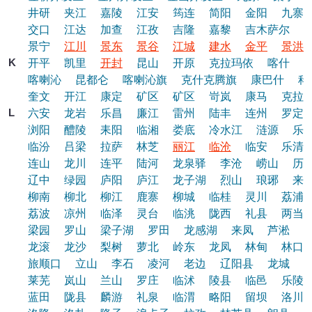
井研
夹江
嘉陵
江安
筠连
简阳
金阳
九寨
交口
江达
加查
江孜
吉隆
嘉黎
吉木萨尔
景宁
江川
景东
景谷
江城
建水
金平
景洪
K
开平
凯里
开封
昆山
开原
克拉玛依
喀什
喀喇沁
昆都仑
喀喇沁旗
克什克腾旗
康巴什
科
奎文
开江
康定
矿区
矿区
岢岚
康马
克拉
L
六安
龙岩
乐昌
廉江
雷州
陆丰
连州
罗定
浏阳
醴陵
耒阳
临湘
娄底
冷水江
涟源
乐
临汾
吕梁
拉萨
林芝
丽江
临沧
临安
乐清
连山
龙川
连平
陆河
龙泉驿
李沧
崂山
历
辽中
绿园
庐阳
庐江
龙子湖
烈山
琅琊
来
柳南
柳北
柳江
鹿寨
柳城
临桂
灵川
荔浦
荔波
凉州
临泽
灵台
临洮
陇西
礼县
两当
梁园
罗山
梁子湖
罗田
龙感湖
来凤
芦淞
龙滚
龙沙
梨树
萝北
岭东
龙凤
林甸
林口
旅顺口
立山
李石
凌河
老边
辽阳县
龙城
莱芜
岚山
兰山
罗庄
临沭
陵县
临邑
乐陵
蓝田
陇县
麟游
礼泉
临渭
略阳
留坝
洛川