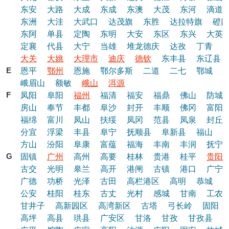
东安
大路
大成
东成
东澳
大茂
东河
滴道
东洲
大洼
大武口
达茂旗
东胜
达拉特旗
磴口
东阿
单县
定陶
东明
大安
东区
东兴
大英
定襄
代县
大宁
当雄
堆龙德庆
达孜
丁青
大关
大姚
大理市
迪庆
德钦
东丰县
东辽县
E
恩平
鄂州
恩施
鄂尔多斯
二道
二七
鄂城
峨眉山
额敏
峨山
洱源
F
凤阳
阜阳
福州
福清
福安
福鼎
佛山
防城
房山
奉节
丰都
阜沙
封开
丰顺
佛冈
富阳
福绵
富川
凤山
扶绥
凤冈
范县
凤泉
封丘
分宜
浮梁
丰县
阜宁
抚顺县
阜新县
福山
方山
汾阳
阜康
富蕴
福海
丰南
丰润
抚宁
G
固镇
广州
高州
高要
桂林
贵港
桂平
贵阳
古交
光明
皋兰
高开
港闸
古镇
港口
广宁
广德
功桥
光泽
古田
高栏港区
高明
恭城
公安
桂阳
桂东
古丈
光村
感城
甘南
工农
甘井子
高新园区
高湾新区
古塔
弓长岭
固阳
高坪
高县
珙县
广安区
甘洛
甘孜
甘孜县