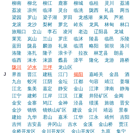
柳南
柳北
柳江
鹿寨
柳城
临桂
灵川
荔浦
荔波
凉州
临泽
灵台
临洮
陇西
礼县
两当
梁园
罗山
梁子湖
罗田
龙感湖
来凤
芦淞
龙滚
龙沙
梨树
萝北
岭东
龙凤
林甸
林口
旅顺口
立山
李石
凌河
老边
辽阳县
龙城
莱芜
岚山
兰山
罗庄
临沭
陵县
临邑
乐陵
蓝田
陇县
麟游
礼泉
临渭
略阳
留坝
洛川
洛隆
洛扎
隆子
浪卡子
拉孜
林芝县
朗县
临西
涞水
涞源
蠡县
滦平
隆化
龙游
路桥
陇川
泸水
兰坪
龙山区
J
界首
晋江
建瓯
江门
揭阳
嘉峪关
金昌
酒
九台
蛟河
江阴
金坛
江都
句容
靖江
姜堰
江北
集美
嘉定
静安
金山
江津
津南
静海
江宁
建邺
江岸
江汉
江夏
井陉矿区
金阊
金安
金寨
鸠江
金神
泾县
绩溪
旌德
晋安
金沙
镜铁
镜铁山矿区
建设
金川
靖远
景泰
建始
九华
君山
嘉禾
江华
江永
靖州
吉阳
吉州
吉安县
井冈山
吉水
金溪
金山桥
贾汪
金桥开发区
金川开发区
金山开发区
九原
集宁