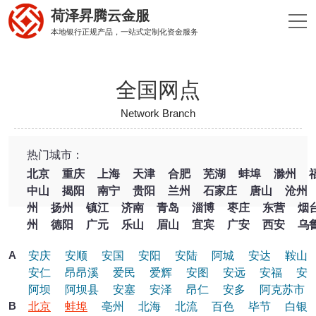
荷泽昇腾云金服
本地银行正规产品，一站式定制化资金服务
全国网点
Network Branch
热门城市：
北京
重庆
上海
天津
合肥
芜湖
蚌埠
滁州
中山
揭阳
南宁
贵阳
兰州
石家庄
唐山
沧州
州
扬州
镇江
济南
青岛
淄博
枣庄
东营
烟
州
德阳
广元
乐山
眉山
宜宾
广安
西安
乌
A
安庆
安顺
安国
安阳
安陆
阿城
安达
鞍山
安仁
昂昂溪
爱民
爱辉
安图
安远
安福
安
阿坝
阿坝县
安塞
安泽
昂仁
安多
阿克苏市
B
北京
蚌埠
亳州
北海
北流
百色
毕节
白银