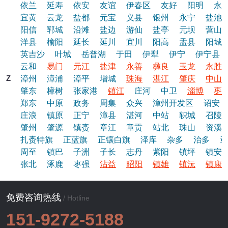
依兰
延寿
依安
友谊
伊春区
友好
阳明
永
宜黄
云龙
盐都
元宝
义县
银州
永宁
盐池
阳信
郓城
沿滩
盐边
游仙
盐亭
元坝
营山
洋县
榆阳
延长
延川
宜川
阳高
盂县
阳城
英吉沙
叶城
岳普湖
于田
伊犁
伊宁
伊宁县
云和
易门
元江
盐津
永善
彝良
玉龙
永胜
Z
漳州
漳浦
漳平
增城
珠海
湛江
肇庆
中山
肇东
樟树
张家港
镇江
庄河
中卫
淄博
枣
郑东
中原
政务
周集
众兴
漳州开发区
诏安
庄浪
镇原
正宁
漳县
湛河
中站
轵城
召陵
肇州
肇源
镇赉
章江
章贡
站北
珠山
资溪
扎赉特旗
正蓝旗
正镶白旗
泽库
杂多
治多
章
周至
镇巴
子洲
子长
志丹
紫阳
镇坪
镇安
张北
涿鹿
枣强
沾益
昭阳
镇雄
镇沅
镇康
免费咨询热线
/ Hotline
151-9272-5188