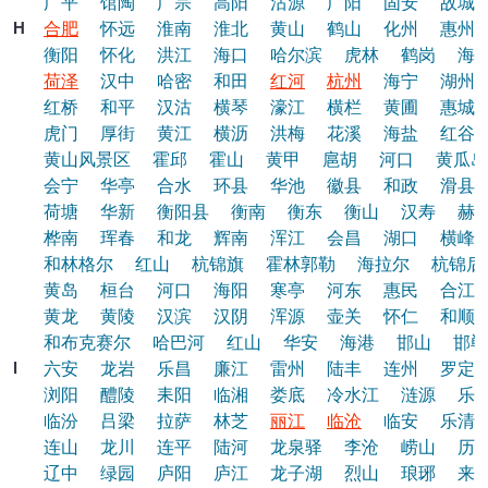
广平
馆陶
广宗
高阳
沽源
广阳
固安
故城
H
合肥
怀远
淮南
淮北
黄山
鹤山
化州
惠州
衡阳
怀化
洪江
海口
哈尔滨
虎林
鹤岗
海
荷泽
汉中
哈密
和田
红河
杭州
海宁
湖州
红桥
和平
汉沽
横琴
濠江
横栏
黄圃
惠城
虎门
厚街
黄江
横沥
洪梅
花溪
海盐
红谷
黄山风景区
霍邱
霍山
黄甲
扈胡
河口
黄瓜岛
会宁
华亭
合水
环县
华池
徽县
和政
滑县
荷塘
华新
衡阳县
衡南
衡东
衡山
汉寿
赫
桦南
珲春
和龙
辉南
浑江
会昌
湖口
横峰
和林格尔
红山
杭锦旗
霍林郭勒
海拉尔
杭锦后
黄岛
桓台
河口
海阳
寒亭
河东
惠民
合江
黄龙
黄陵
汉滨
汉阴
浑源
壶关
怀仁
和顺
和布克赛尔
哈巴河
红山
华安
海港
邯山
邯郸
l
六安
龙岩
乐昌
廉江
雷州
陆丰
连州
罗定
浏阳
醴陵
耒阳
临湘
娄底
冷水江
涟源
乐
临汾
吕梁
拉萨
林芝
丽江
临沧
临安
乐清
连山
龙川
连平
陆河
龙泉驿
李沧
崂山
历
辽中
绿园
庐阳
庐江
龙子湖
烈山
琅琊
来