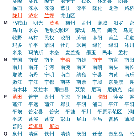
洛隆
洛扎
隆子
浪卡子
拉孜
林芝县
朗县
临西
涞水
涞源
蠡县
滦平
隆化
龙游
路桥
陇川
泸水
兰坪
龙山区
M
马鞍山
明光
茂名
梅州
孟州
麻城
汨罗
密
马山
米东
毛集实验区
蒙城
马店
闽侯
马尾
牧野
马村
民权
泌阳
茅箭
麻阳
美兰
毛道
玛多
牟平
蒙阴
牡丹
米易
绵竹
绵阳
沐川
米泉
玛纳斯
木垒
麦盖提
墨玉
民丰
孟村
N
宁国
南安
南平
宁德
南雄
南宁
南宫
南阳
南川
南开
宁河
南澳
南区
南朗
南头
南长
那坡
南丹
宁明
南白
纳雍
宁县
内黄
南乐
嫩江
宁江
宁都
南芬
南票
宁城
奈曼旗
囊
南木林
聂拉木
那曲县
聂荣
尼玛
尼勒克
南口
P
莆田
普宁
盘州
平凉
平顶山
濮阳
萍乡
磐
蓬江
平远
蒲江
郫县
平阴
浦口
平江
平阳
平坝
普定县
普安
平塘
平川
平原示范区
濮阳
平武
蓬溪
蓬安
彭山
屏山
平昌
普格
蒲城
普陀
普洱县
屏边
Q
泉州
清远
钦州
清镇
庆阳
迁安
秦皇岛
沁