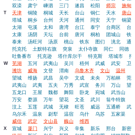
双滦
肃宁
嵊泗
三门
遂昌
松阳
师宗
施甸
T
天津
铜陵
桐城
天长
台山
铜仁
天水
唐山
塔城
桐乡
台州
天河
通州
同安
天宁
铜梁
太湖
屯溪
太和
唐湾
台江
泰宁
台商区
台
太康
汤阴
天坛
台前
唐河
桐柏
团城山
铁
泰来
汤旺河
汤原
桃山
铁东
图们
洮北
通
托克托
土默特右旗
突泉
太仆寺旗
同仁
同德
吐鲁番市
托克逊
塔什库尔干
特克斯
塔城市
托
W
芜湖
五河
武夷山
吴川
梧州
武威
武安
卫
潍坊
威海
文登
渭南
乌鲁木齐
文山
温州
望城
维扬
武昌
吴中
文成
未央
万柏林
莞
武夷山
武夷
五夫
万秀
武宣
务川
万山
望
五龙口
王屋
魏都
舞阳
卧龙
宛城
武当山
万安
婺源
万年
望花
文圣
武川
翁牛特旗
汶上
五莲
武城
无棣
旺苍
威远
五通桥
武
乌尔禾
温泉
尉犁
温宿
乌什
乌苏
五家渠
威信
武定
文山县
巍山
维西
X
宣城
厦门
兴宁
兴义
辛集
新乐
邢台
新密