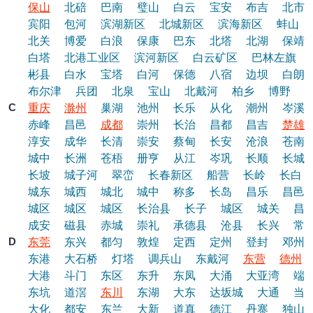
保山
北碚
巴南
璧山
白云
宝安
布吉
北市
宾阳
包河
滨湖新区
北城新区
滨海新区
蚌山
北关
博爱
白浪
保康
巴东
北塔
北湖
保靖
白塔
北港工业区
滨河新区
白云矿区
巴林左旗
彬县
白水
宝塔
白河
保德
八宿
边坝
白朗
布尔津
兵团
北泉
宝山
北戴河
柏乡
博野
C
重庆
滁州
巢湖
池州
长乐
从化
潮州
岑溪
赤峰
昌邑
成都
崇州
长治
昌都
昌吉
楚雄
淳安
成华
长清
崇安
蔡甸
长安
沧浪
苍南
城中
长洲
苍梧
册亨
从江
岑巩
长顺
长城
长坡
城子河
翠峦
长春新区
船营
长岭
长白
城东
城西
城北
城中
称多
长岛
昌乐
昌邑
城区
城区
城区
长治县
长子
城区
城关
昌
成安
磁县
赤城
崇礼
承德县
沧县
长兴
常
D
东莞
东兴
都匀
敦煌
定西
定州
登封
邓州
东港
大石桥
灯塔
调兵山
东戴河
东营
德州
大港
斗门
东区
东升
东凤
大涌
大亚湾
端
东坑
道滘
东川
东湖
大东
达坂城
大通
当
大化
都安
东兰
大新
道真
德江
丹寨
独山