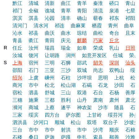
黔江
清城
清新
曲江
青羊
秦淮
硚口
青山
祁门
全椒
谯城
青草
青阳
清流
泉港
七星
淇滨
淇县
沁园
清丰
确山
蕲春
祁东
祁阳
清河门
清水河
祁连
曲麻莱
栖霞
青州
曲阜
沁水
祁县
曲沃
曲水
琼结
曲松
奇台
且末
青县
衢江
青田
庆元
麒麟
巧家
丘北
R
任丘
汝州
瑞昌
瑞金
如皋
荣成
乳山
日照
汝城
饶河
让胡路
润州
如意开发区
任城
荣县
S
上海
宿州
三明
石狮
邵武
韶关
深圳
汕头
邵阳
石门
三亚
三沙
双城
尚志
双鸭山
绥
绍兴
上虞
嵊州
石柱
沙坪坝
思明
上杭
松
商河
市中
松北
松山湖
石碣
石龙
沙田
石
宿松
泗县
舒城
三山
双港
石台
石杨
善厚
三穗
施秉
三都
胜利
山丹
肃南
肃州
肃北
浉河
商城
上蔡
遂平
神农架
沙市
随县
石
三家
绥滨
四方台
萨尔图
上甘岭
绥芬河
孙吴
泗洪县
沙河口
顺城
松山
双塔
双台子
沙坡头
三台
市中
市中
射洪
市中
沙湾
顺庆
石棉
石楼
桑日
萨迦
萨嘎
申扎
索县
鄯善
沙雅